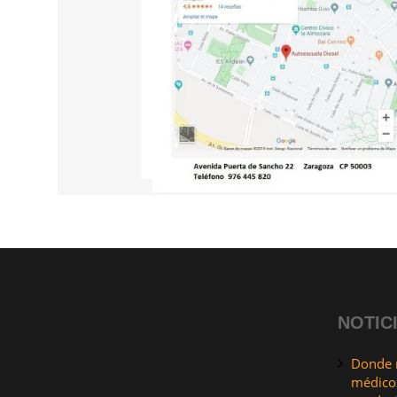
NOTIC
Donde r
médicos