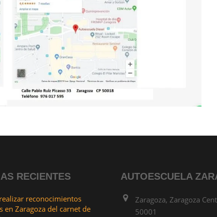
IAS RECIENTES
AUTOESCUELA ZA
ealizar reconocimientos
Zaragoza, Zaragoza Cent
 en Zaragoza del carnet de
50001