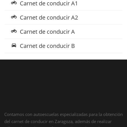
Carnet de conducir A1
motorcycle
Carnet de conducir A2
motorcycle
Carnet de conducir A
motorcycle
Carnet de conducir B
directions_car
Contamos con autoescuelas especializadas para la obtención
del carnet de conducir en Zaragoza, además de realizar