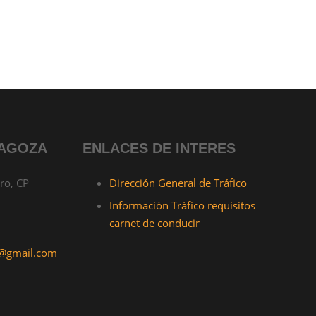
RAGOZA
ENLACES DE INTERES
ro, CP
Dirección General de Tráfico
Información Tráfico requisitos
carnet de conducir
s@gmail.com