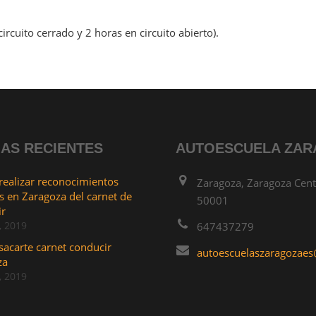
ircuito cerrado y 2 horas en circuito abierto).
IAS RECIENTES
AUTOESCUELA ZA
ealizar reconocimientos
Zaragoza, Zaragoza Cent
 en Zaragoza del carnet de
50001
ir
, 2019
647437279
acarte carnet conducir
autoescuelaszaragozae
za
, 2019