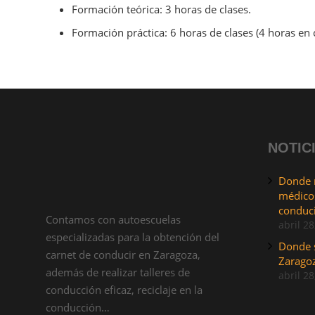
Formación teórica: 3 horas de clases.
Formación práctica: 6 horas de clases (4 horas en c
NOTIC
Donde r
médicos
conduc
Contamos con autoescuelas
abril 28
especializadas para la obtención del
Donde s
carnet de conducir en Zaragoza,
Zarago
además de realizar talleres de
abril 28
conducción eficaz, reciclaje en la
conducción…